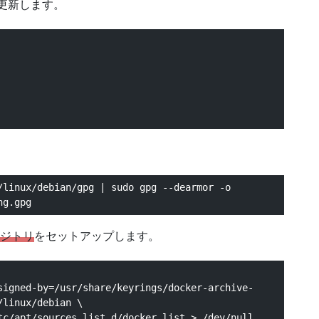
更新します。
linux/debian/gpg | sudo gpg --dearmor -o 
ng.gpg
ポジトリ
をセットアップします。
signed-by=/usr/share/keyrings/docker-archive-
linux/debian \
