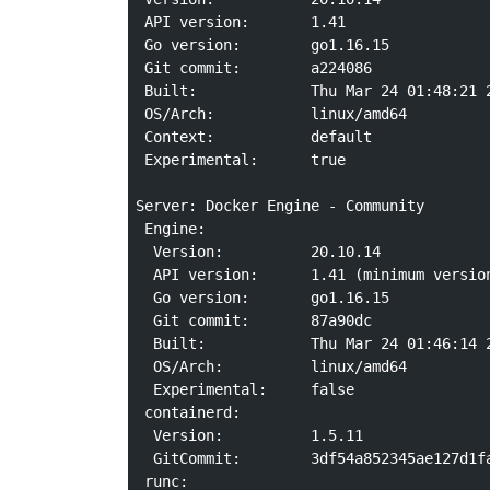
 API version:       1.41

 Go version:        go1.16.15

 Git commit:        a224086

 Built:             Thu Mar 24 01:48:21 2022

 OS/Arch:           linux/amd64

 Context:           default

 Experimental:      true

Server: Docker Engine - Community

 Engine:

  Version:          20.10.14

  API version:      1.41 (minimum version 1.12)

  Go version:       go1.16.15

  Git commit:       87a90dc

  Built:            Thu Mar 24 01:46:14 2022

  OS/Arch:          linux/amd64

  Experimental:     false

 containerd:

  Version:          1.5.11

  GitCommit:        3df54a852345ae127d1fa3092b95168e4a88e2f8

 runc:
