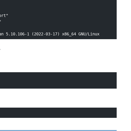
rt"



。