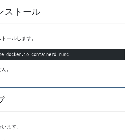
ンストール
ストールします。
ne docker.io containerd runc
せん。
プ
行います。