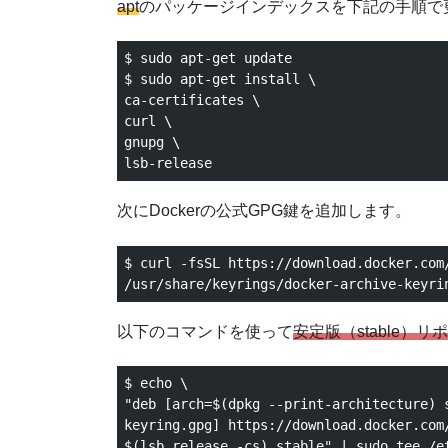
apt
のパッケージインデックスを下記の手順で
$ sudo apt-get update

$ sudo apt-get install \

ca-certificates \

curl \

gnupg \

次にDockerの公式GPG鍵を追加します。
$ curl -fsSL https://download.docker.com/
/usr/share/keyrings/docker-archive-keyri
以下のコマンドを使って
安定版（stable）リ
$ echo \

"deb [arch=$(dpkg --print-architecture) 
keyring.gpg] https://download.docker.com/