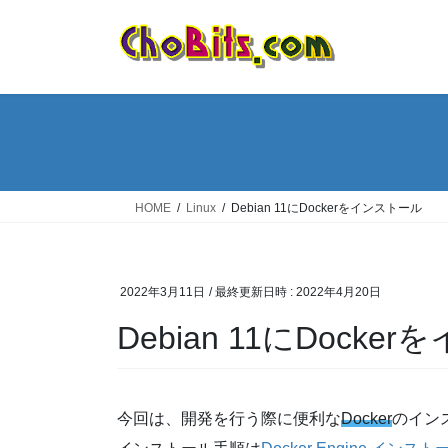
コ
ナ
ン
ビ
テ
ゲ
ン
ー
ツ
シ
へ
ョ
ス
ン
キ
に
ッ
移
HOME
Linux
Debian 11にDockerをインストール
プ
動
2022年3月11日
/ 最終更新日時 :
2022年4月20日
Debian 11にDock
今回は、開発を行う際に便利な
Docker
のイン