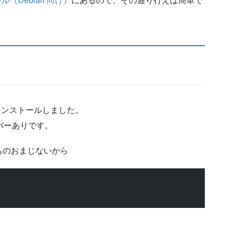
トール（Debian 向け）
にあるので、その通り行えば簡単で
インストールしました。
バーありです。
ものおまじないから