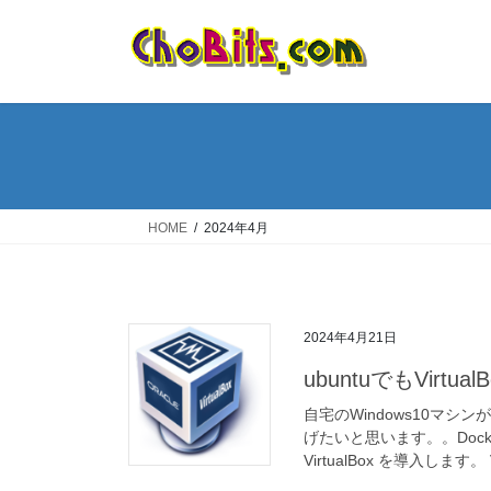
コ
ナ
ン
ビ
テ
ゲ
ン
ー
ツ
シ
へ
ョ
ス
ン
キ
に
ッ
移
HOME
2024年4月
プ
動
2024年4月21日
ubuntuでもVirtualB
自宅のWindows10マシ
げたいと思います。。Doc
VirtualBox を導入します。 V