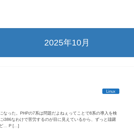
2025年10月
Linux
るようになった。PHPの7系は問題だよねぇってことで8系の導入を検
にi386なわけで苦労するのが目に見えているから、ずっと躊躇
 P […]