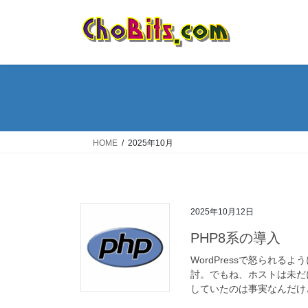
コ
ナ
ン
ビ
テ
ゲ
ン
ー
ツ
シ
へ
ョ
ス
ン
キ
に
ッ
移
HOME
2025年10月
プ
動
2025年10月12日
PHP8系の導入
WordPressで怒られ
討。でもね、ホストは未だ
していたのは事実なんだけど…