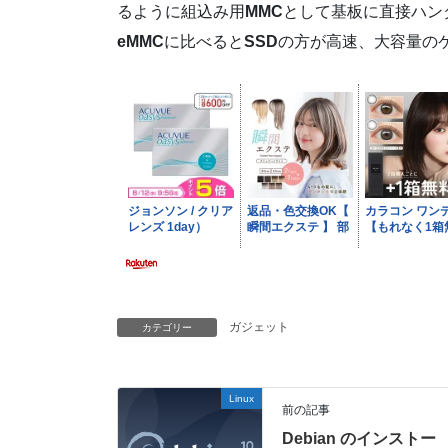
るように組込み用
MMC
として基板に直接ハン
eMMC
に比べると
SSD
の方が高速、大容量の
ガジェット
カテゴリー
Linux
前の記事
Debian のインストー