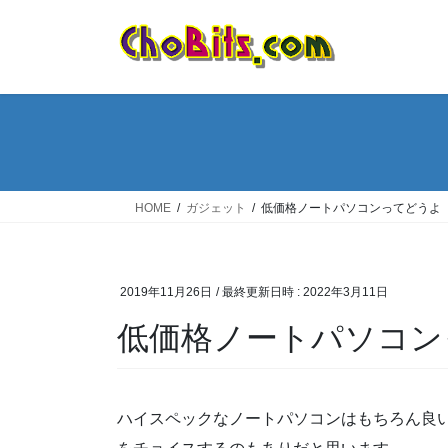
コ
ナ
ン
ビ
テ
ゲ
ン
ー
ツ
シ
へ
ョ
ス
ン
キ
に
ッ
移
HOME
ガジェット
低価格ノートパソコンってどうよ【2
プ
動
2019年11月26日
/ 最終更新日時 :
2022年3月11日
低価格ノートパソコンっ
ハイスペックなノートパソコンはもちろん良